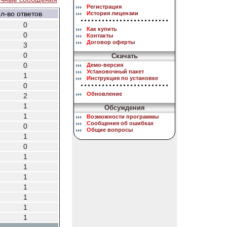
Р
егистрация
л-во ответов
И
стория лицензии
0
К
ак купить
0
К
онтакты
Д
оговор оферты
3
0
Скачать
0
Д
емо-версия
У
становочный пакет
1
И
нструкция по установке
0
О
бновление
2
1
Обсуждения
1
В
озможности программы
С
ообщения об ошибках
0
О
бщие вопросы
1
0
1
1
1
1
1
1
1