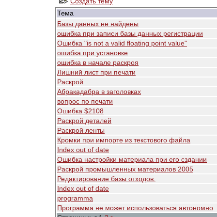
Создать тему
Тема
Базы данных не найдены
ошибка при записи базы данных регистрации
Ошибка "is not a valid floating point value"
ошибка при установке
ошибка в начале раскроя
Лишний лист при печати
Раскрой
Абракадабра в заголовках
вопрос по печати
Ошибка $2108
Раскрой деталей
Раскрой ленты
Кромки при импорте из текстового файла
Index out of date
Ошибка настройки материала при его сздании
Раскрой промышленных материалов 2005
Редактирование базы отходов.
Index out of date
programma
Программа не может использоваться автономно