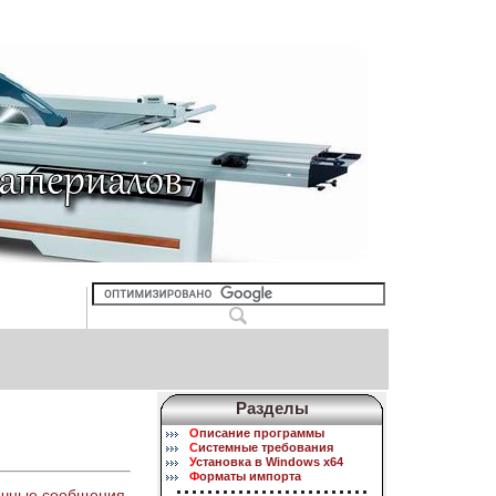
Разделы
О
писание программы
С
истемные требования
У
становка в Windows x64
Ф
орматы импорта
ичные сообщения