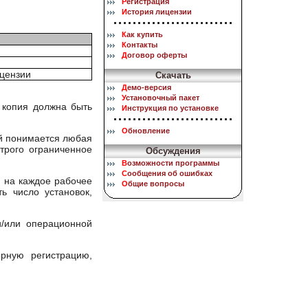
Р
егистрация
И
стория лицензии
К
ак купить
К
онтакты
Д
оговор оферты
ицензии
Скачать
Д
емо-версия
У
становочный пакет
я копия должна быть
И
нструкция по установке
О
бновление
ой понимается любая
трого ограниченное
Обсуждения
В
озможности программы
С
ообщения об ошибках
 на каждое рабочее
О
бщие вопросы
ь число установок,
и/или операционной
орную регистрацию,