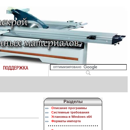
ПОДДЕРЖКА
Разделы
О
писание программы
С
истемные требования
У
становка в Windows x64
Ф
орматы импорта